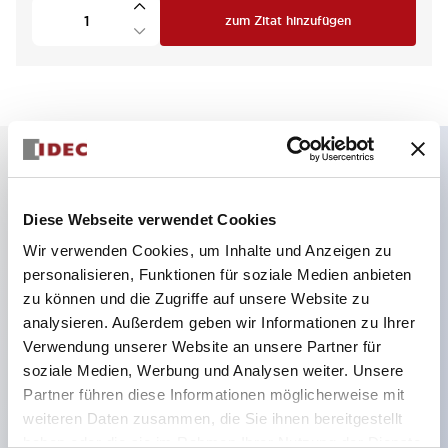
zum Zitat hinzufügen
Hauptmerkmale
Diese Webseite verwendet Cookies
4 Kontakte 1NC, 1NO und 1NC, 1NO, Federsperre,
Wir verwenden Cookies, um Inhalte und Anzeigen zu
personalisieren, Funktionen für soziale Medien anbieten
Entriegelungstaste hinten
zu können und die Zugriffe auf unsere Website zu
Kleinste Baugröße der Branche mit 5000N
analysieren. Außerdem geben wir Informationen zu Ihrer
Verriegelungskraft
Verwendung unserer Website an unsere Partner für
Federklemmenanschluss verhindert das Lockern
soziale Medien, Werbung und Analysen weiter. Unsere
Partner führen diese Informationen möglicherweise mit
der Drähte
weiteren Daten zusammen, die Sie ihnen bereitgestellt
Energieeffizienter Solenoid-Verbrauch von
haben oder die sie im Rahmen Ihrer Nutzung der Dienste