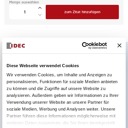
Menge auswählen
zum Zitat hinzufügen
Hauptmerkmale
Diese Webseite verwendet Cookies
Wir verwenden Cookies, um Inhalte und Anzeigen zu
4 Kontakte 1NC+1NC und 1NC+1NC,
personalisieren, Funktionen für soziale Medien anbieten
Federverriegelung, Entriegelungstaste hinten,
zu können und die Zugriffe auf unsere Website zu
seitliche Kabelzuführung
analysieren. Außerdem geben wir Informationen zu Ihrer
Verwendung unserer Website an unsere Partner für
Kleinster in der Branche mit 5000N
soziale Medien, Werbung und Analysen weiter. Unsere
Verriegelungskraft
Partner führen diese Informationen möglicherweise mit
Federklemmenanschluss verhindert das Lösen der
weiteren Daten zusammen, die Sie ihnen bereitgestellt