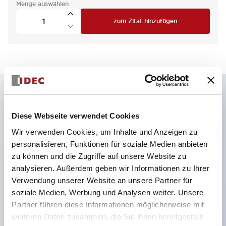
Menge auswählen
zum Zitat hinzufügen
Hauptmerkmale
Diese Webseite verwendet Cookies
Wir verwenden Cookies, um Inhalte und Anzeigen zu
4 Kontakte 1NC+1NC und 1NC+1NC,
personalisieren, Funktionen für soziale Medien anbieten
Federverriegelung, Entriegelungstaste hinten
zu können und die Zugriffe auf unsere Website zu
Kleinste in der Branche mit 5000N
analysieren. Außerdem geben wir Informationen zu Ihrer
Verwendung unserer Website an unsere Partner für
Verriegelungskraft
soziale Medien, Werbung und Analysen weiter. Unsere
Federklemmenanschluss verhindert das Lösen der
Partner führen diese Informationen möglicherweise mit
Drähte
weiteren Daten zusammen, die Sie ihnen bereitgestellt