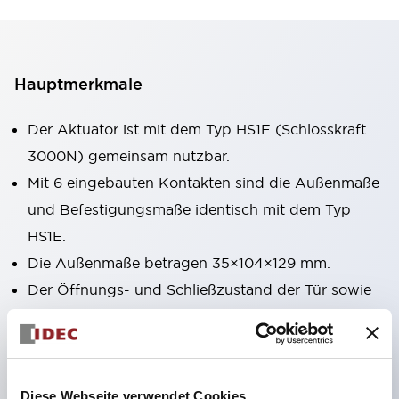
Hauptmerkmale
Der Aktuator ist mit dem Typ HS1E (Schlosskraft
3000N) gemeinsam nutzbar.
Mit 6 eingebauten Kontakten sind die Außenmaße
und Befestigungsmaße identisch mit dem Typ
HS1E.
Die Außenmaße betragen 35×104×129 mm.
Der Öffnungs- und Schließzustand der Tür sowie
der Schlosszustand können jeweils überwacht
werden, um vielfältigen Anforderungen gerecht zu
werden.
Durch die Verbesserung der Solenoid-Einheit
Diese Webseite verwendet Cookies