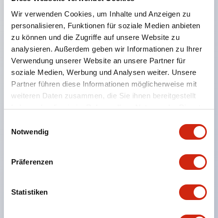
wurde der Stromverbrauch um ca. 32 % reduziert,
Wir verwenden Cookies, um Inhalte und Anzeigen zu
personalisieren, Funktionen für soziale Medien anbieten
was eine Energieeinsparung ermöglicht. (Im
zu können und die Zugriffe auf unsere Website zu
Vergleich zum Typ HS1E, laut unserer
analysieren. Außerdem geben wir Informationen zu Ihrer
Untersuchung) Standardmäßig ausgestattet mit
Verwendung unserer Website an unsere Partner für
manuellem Entriegelungsschlüssel und
soziale Medien, Werbung und Analysen weiter. Unsere
Partner führen diese Informationen möglicherweise mit
Anzeigeleuchte (LED).
weiteren Daten zusammen, die Sie ihnen bereitgestellt
Mit dem manuellen Entriegelungsschlüssel kann
haben oder die sie im Rahmen Ihrer Nutzung der Dienste
bei Stromausfall oder Wartung die Tür manuell
gesammelt haben.
Einwilligungsauswahl
entriegelt werden.
Notwendig
Die Anzeigeleuchte ist ein unabhängiger
Stromkreis und kann für verschiedene Zwecke frei
Präferenzen
verwendet werden.
Es stehen zwei Arten von Schließmechanismen zur
Statistiken
Verfügung: eine Feder-Schlosstyp, der durch
Anregung des Solenoids entriegelt wird, und eine