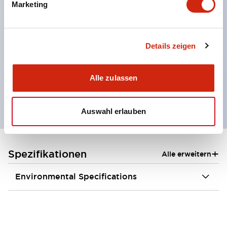
Marketing
Solenoid-Schlosstyp, der durch Anregung des
Solenoids verriegelt wird.
Für die Verkabelung werden M3-Klemmschrauben
Details zeigen
verwendet.
Der Einsatztemperaturbereich ist mit -20 bis +55
Alle zulassen
°C sehr breit.
Auswahl erlauben
+
Spezifikationen
Alle erweitern
Environmental Specifications