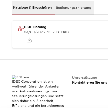
RFID-Authentifizierung
Sicherheitslösungen
Kataloge & Broschüren
Bedienungsanleitung
IDEC-Sicherheitskonzept
Kollaborative Sicherheit (Sicherheit 2.0)
Sicherheitsrelevante Gesetze und Normen
HS1E Catalog
Sicherheitsausrüstung-Kurs
04/09/2025
.PDF
798.99KB
Entdecken Sie alles
Entdecken Sie alles
Ressourcen
CAD Files
Standardgeprüfte Produkte
Literatur
Webinar
Presse
Videothek
Software-Updates
Unterstützung
Konformitätsdokumente
IDEC Corporation ist ein
Kontaktieren Sie uns
weltweit führender Anbieter
Schwachstellenberichte
von Automatisierungs- und
Auswahlwerkzeuge
Steuerungslösungen und setzt
Was ist neu
sich dafür ein, Sicherheit,
Blog
Effizienz und ein beruhigendes