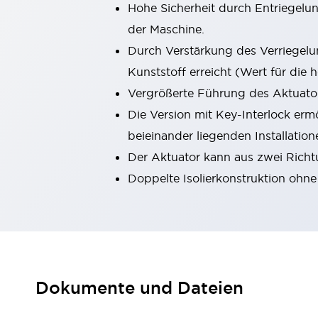
Hohe Sicherheit durch Entriegelun
Kompakte Bestückung
der Maschine.
Rückverfolgbare Systeme
US-konforme Schalttafeln
Entdecken Sie alles
Durch Verstärkung des Verriegelu
Robotik
Kunststoff erreicht (Wert für die h
Roboter-Sicherheitsschalter
Vergrößerte Führung des Aktuator
Sicherheitssensoren für Roboter
Die Version mit Key-Interlock er
Entdecken Sie alles
Werkzeugmaschinen
beieinander liegenden Installation
Intelligente Sicherheitsschalter
Der Aktuator kann aus zwei Richt
Intelligente Schaltnetzteile
Doppelte Isolierkonstruktion ohne
Kompakte Ausrüstung
3-Positions-Zustimmungsschalter
Konstruktion intelligenter Werkzeugmaschinen
Entdecken Sie alles
Entdecken Sie alles
Lösungen
Dokumente und Dateien
AGVs/AMRs
Ergonomie und Sicherheit
IIoT
Lösungen ohne Frontplatten