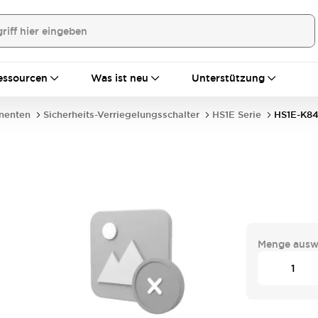
essourcen
Was ist neu
Unterstützung
nenten
Sicherheits-Verriegelungsschalter
HS1E Serie
HS1E-K8
Menge ausw