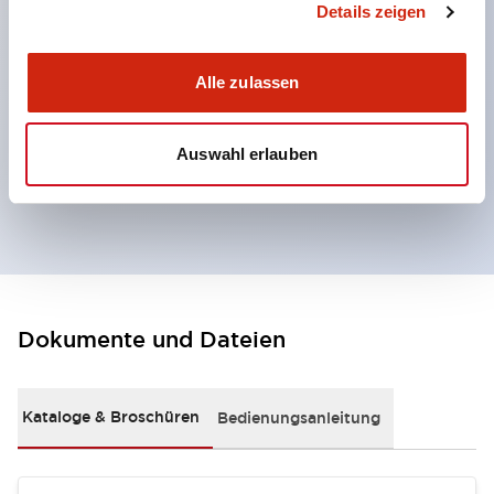
Details zeigen
um Kompatibilität bei nahe beieinander liegenden
Installationen zu verhindern.
Alle zulassen
Der Aktuator kann aus zwei Richtungen eingeführt
werden.
Auswahl erlauben
Doppelte Isolierkonstruktion ohne
Erdungsanschluss erforderlich.
Dokumente und Dateien
Kataloge & Broschüren
Bedienungsanleitung