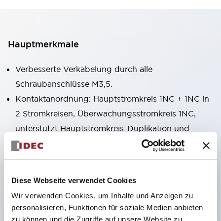
Hauptmerkmale
Verbesserte Verkabelung durch alle
Schraubanschlüsse M3,5.
Kontaktanordnung: Hauptstromkreis 1NC + 1NC in
2 Stromkreisen, Überwachungsstromkreis 1NC,
unterstützt Hauptstromkreis-Duplikation und
Schlossüberwachung.
Für den Einsatz in großen Anlagen ist auch eine
Version mit Key-Interlock zur Hostage-Kontrolle
Diese Webseite verwendet Cookies
erhältlich.
Wir verwenden Cookies, um Inhalte und Anzeigen zu
Der Aktuator wird an der Schutzklappe, der
personalisieren, Funktionen für soziale Medien anbieten
Sicherheitsschalter am Maschinengehäuse
zu können und die Zugriffe auf unsere Website zu