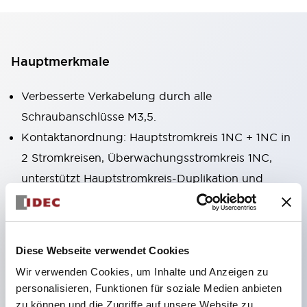
Hauptmerkmale
Verbesserte Verkabelung durch alle
Schraubanschlüsse M3,5.
Kontaktanordnung: Hauptstromkreis 1NC + 1NC in
2 Stromkreisen, Überwachungsstromkreis 1NC,
unterstützt Hauptstromkreis-Duplikation und
Schlossüberwachung.
Für den Einsatz in großen Anlagen ist auch eine
Version mit Key-Interlock zur Hostage-Kontrolle
Diese Webseite verwendet Cookies
erhältlich.
Wir verwenden Cookies, um Inhalte und Anzeigen zu
Der Aktuator wird an der Schutzklappe, der
personalisieren, Funktionen für soziale Medien anbieten
Sicherheitsschalter am Maschinengehäuse
zu können und die Zugriffe auf unsere Website zu