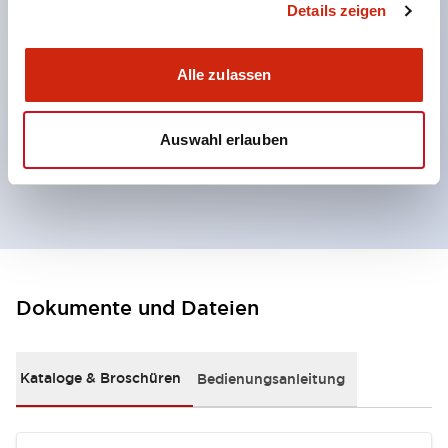
Details zeigen
um Kompatibilität bei nahe beieinander liegenden
Installationen zu verhindern.
Alle zulassen
Der Aktuator kann aus zwei Richtungen eingeführt
werden.
Auswahl erlauben
Doppelte Isolierkonstruktion ohne
Erdungsanschluss erforderlich.
Dokumente und Dateien
Kataloge & Broschüren
Bedienungsanleitung