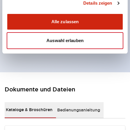
Details zeigen
um Kompatibilität bei nahe beieinander liegenden
Installationen zu verhindern.
Alle zulassen
Der Aktuator kann aus zwei Richtungen eingeführt
werden.
Auswahl erlauben
Doppelte Isolierkonstruktion ohne
Erdungsanschluss erforderlich.
Dokumente und Dateien
Kataloge & Broschüren
Bedienungsanleitung