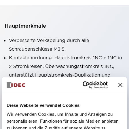
Hauptmerkmale
Verbesserte Verkabelung durch alle
Schraubanschlüsse M3,5.
Kontaktanordnung: Hauptstromkreis 1NC + 1NC in
2 Stromkreisen, Überwachungsstromkreis 1NC,
unterstützt Hauptstromkreis-Duplikation und
Schlossüberwachung.
Für den Einsatz in großen Anlagen ist auch eine
Version mit Key-Interlock zur Hostage-Kontrolle
Diese Webseite verwendet Cookies
erhältlich.
Wir verwenden Cookies, um Inhalte und Anzeigen zu
Der Aktuator wird an der Schutzklappe, der
personalisieren, Funktionen für soziale Medien anbieten
Sicherheitsschalter am Maschinengehäuse
zu können und die Zugriffe auf unsere Website zu