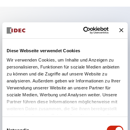
Hauptmerkmale
Während des Maschinenbetriebs Tür/Schloss
sicher verriegeln.
Diese Webseite verwendet Cookies
Durch Entfernen des Schlüssels wird die Tür
Wir verwenden Cookies, um Inhalte und Anzeigen zu
personalisieren, Funktionen für soziale Medien anbieten
entriegelt, wobei der unterbrochene Zustand des
zu können und die Zugriffe auf unsere Website zu
Last- und Steuerkreises beibehalten wird.
analysieren. Außerdem geben wir Informationen zu Ihrer
Ideal als tragbarer Schlüssel, z. B. für den Einsatz
Verwendung unserer Website an unsere Partner für
an Gefahrenstellen.
soziale Medien, Werbung und Analysen weiter. Unsere
Partner führen diese Informationen möglicherweise mit
Wahlmöglichkeit der Schlüsselnummer (10 Typen),
weiteren Daten zusammen, die Sie ihnen bereitgestellt
um die Kompatibilität zwischen benachbarten
haben oder die sie im Rahmen Ihrer Nutzung der Dienste
Anlagen zu vermeiden.
gesammelt haben.
Einwilligungsauswahl
Der Aktuator kann aus zwei Richtungen eingeführt