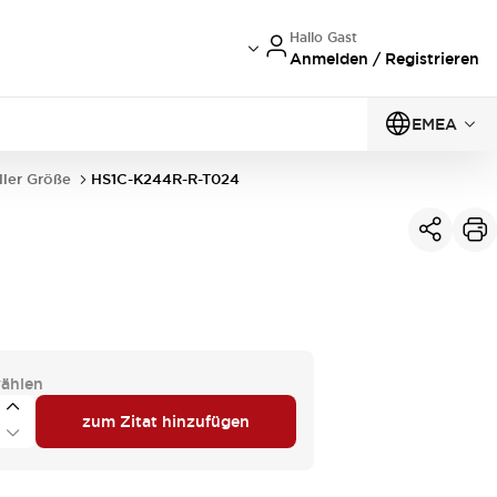
Hallo Gast
Anmelden / Registrieren
EMEA
ller Größe
HS1C-K244R-R-T024
ählen
zum Zitat hinzufügen