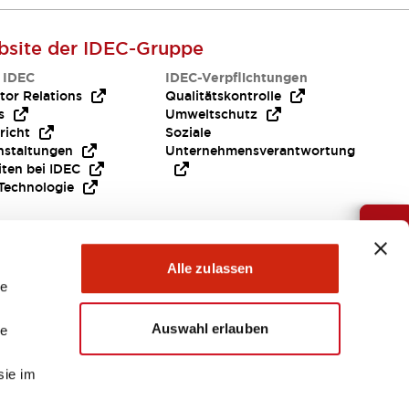
site der IDEC-Gruppe
 IDEC
IDEC-Verpflichtungen
tor Relations
Qualitätskontrolle
s
Umweltschutz
richt
Soziale
nstaltungen
Unternehmensverantwortung
iten bei IDEC
Technologie
Brauche Hilfe ?
Alle zulassen
le
Auswahl erlauben
le
sie im