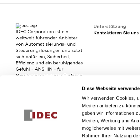
RFID-Authentifizierung
Sicherheitslösungen
IDEC-Sicherheitskonzept
Kollaborative Sicherheit (Sicherheit 2.0)
Unterstützung
Sicherheitsrelevante Gesetze und Normen
IDEC Corporation ist ein
Kontaktieren Sie uns
weltweit führender Anbieter
Sicherheitsausrüstung-Kurs
von Automatisierungs- und
Entdecken Sie alles
Steuerungslösungen und setzt
Entdecken Sie alles
sich dafür ein, Sicherheit,
Ressourcen
Effizienz und ein beruhigendes
CAD Files
Gefühl – ANSHIN – für
Maschinen und deren Bediener
Standardgeprüfte Produkte
zu verbessern.
Literatur
Webinar
Presse
Diese Webseite verwende
Videothek
Software-Updates
Wir verwenden Cookies, um
Abonnieren Sie unseren Newsletter!
Konformitätsdokumente
Medien anbieten zu können
Schwachstellenberichte
geben wir Informationen z
Registrieren
Auswahlwerkzeuge
Medien, Werbung und Analy
Was ist neu
möglicherweise mit weiter
Blog
Rahmen Ihrer Nutzung der