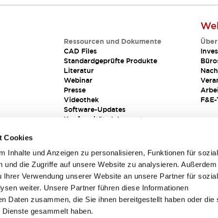
Web
Ressourcen und Dokumente
Über
CAD Files
Inves
Standardgeprüfte Produkte
Büro
Literatur
Nach
Webinar
Vera
Presse
Arbe
Videothek
F&E-
Software-Updates
Konformitätsdokumente
Schwachstellenberichte
t Cookies
Sicherheitslösung
 Inhalte und Anzeigen zu personalisieren, Funktionen für sozia
 und die Zugriffe auf unsere Website zu analysieren. Außerdem
u Ihrer Verwendung unserer Website an unsere Partner für sozia
sen weiter. Unsere Partner führen diese Informationen
en Daten zusammen, die Sie ihnen bereitgestellt haben oder die 
 Dienste gesammelt haben.