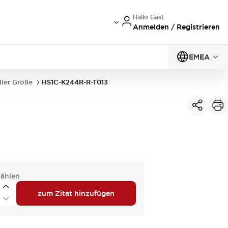
Hallo Gast
Anmelden / Registrieren
EMEA
ller Größe
HS1C-K244R-R-T013
ählen
zum Zitat hinzufügen