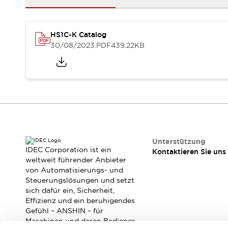
RFID-Authentifizierung
Sicherheitslösungen
IDEC-Sicherheitskonzept
HS1C-K Catalog
Kollaborative Sicherheit (Sicherheit 2.0)
30/08/2023
.PDF
439.22KB
Sicherheitsrelevante Gesetze und Normen
Sicherheitsausrüstung-Kurs
Entdecken Sie alles
Entdecken Sie alles
Ressourcen
CAD Files
Standardgeprüfte Produkte
Literatur
Webinar
Presse
Unterstützung
Videothek
IDEC Corporation ist ein
Kontaktieren Sie uns
Software-Updates
weltweit führender Anbieter
von Automatisierungs- und
Konformitätsdokumente
Steuerungslösungen und setzt
Schwachstellenberichte
sich dafür ein, Sicherheit,
Auswahlwerkzeuge
Effizienz und ein beruhigendes
Was ist neu
Gefühl – ANSHIN – für
Blog
Maschinen und deren Bediener