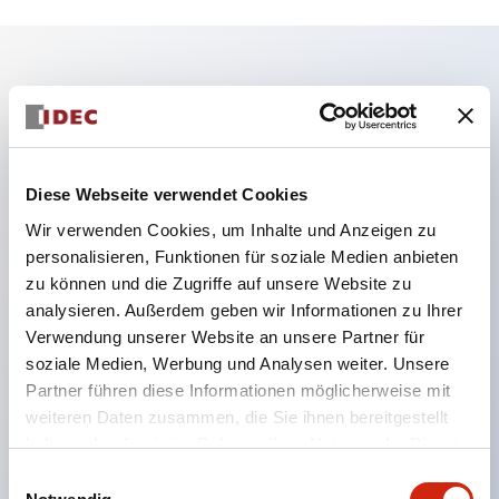
Hauptmerkmale
Während des Maschinenbetriebs Tür/Schloss
sicher verriegeln.
Diese Webseite verwendet Cookies
Durch Entfernen des Schlüssels wird die Tür
Wir verwenden Cookies, um Inhalte und Anzeigen zu
personalisieren, Funktionen für soziale Medien anbieten
entriegelt, wobei der unterbrochene Zustand des
zu können und die Zugriffe auf unsere Website zu
Last- und Steuerkreises beibehalten wird.
analysieren. Außerdem geben wir Informationen zu Ihrer
Ideal als tragbarer Schlüssel, z. B. für den Einsatz
Verwendung unserer Website an unsere Partner für
an Gefahrenstellen.
soziale Medien, Werbung und Analysen weiter. Unsere
Partner führen diese Informationen möglicherweise mit
Wahlmöglichkeit der Schlüsselnummer (10 Typen),
weiteren Daten zusammen, die Sie ihnen bereitgestellt
um die Kompatibilität zwischen benachbarten
haben oder die sie im Rahmen Ihrer Nutzung der Dienste
Anlagen zu vermeiden.
gesammelt haben.
Einwilligungsauswahl
Der Aktuator kann aus zwei Richtungen eingeführt