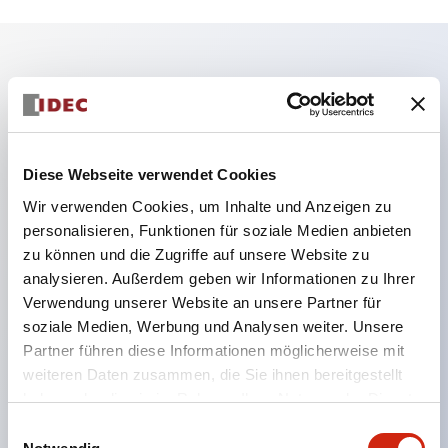
Hauptmerkmale
Während des Maschinenbetriebs Tür/Schloss
sicher verriegeln.
Diese Webseite verwendet Cookies
Durch Entfernen des Schlüssels wird die Tür
Wir verwenden Cookies, um Inhalte und Anzeigen zu
personalisieren, Funktionen für soziale Medien anbieten
entriegelt, wobei der unterbrochene Zustand des
zu können und die Zugriffe auf unsere Website zu
Last- und Steuerkreises beibehalten wird.
analysieren. Außerdem geben wir Informationen zu Ihrer
Ideal als tragbarer Schlüssel, z. B. für den Einsatz
Verwendung unserer Website an unsere Partner für
an Gefahrenstellen.
soziale Medien, Werbung und Analysen weiter. Unsere
Partner führen diese Informationen möglicherweise mit
Wahlmöglichkeit der Schlüsselnummer (10 Typen),
weiteren Daten zusammen, die Sie ihnen bereitgestellt
um die Kompatibilität zwischen benachbarten
haben oder die sie im Rahmen Ihrer Nutzung der Dienste
Anlagen zu vermeiden.
gesammelt haben.
Einwilligungsauswahl
Der Aktuator kann aus zwei Richtungen eingeführt