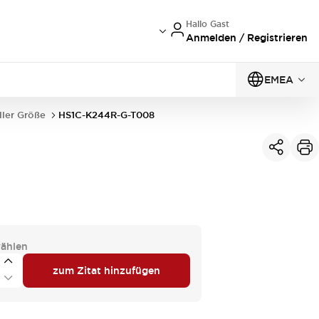
Hallo Gast
Anmelden / Registrieren
EMEA
ller Größe
HS1C-K244R-G-T008
ählen
zum Zitat hinzufügen