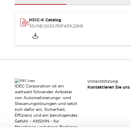
RFID-Authentifizierung
Sicherheitslösungen
IDEC-Sicherheitskonzept
HS1C-K Catalog
Kollaborative Sicherheit (Sicherheit 2.0)
30/08/2023
.PDF
439.22KB
Sicherheitsrelevante Gesetze und Normen
Sicherheitsausrüstung-Kurs
Entdecken Sie alles
Entdecken Sie alles
Ressourcen
CAD Files
Standardgeprüfte Produkte
Literatur
Webinar
Presse
Unterstützung
Videothek
IDEC Corporation ist ein
Kontaktieren Sie uns
Software-Updates
weltweit führender Anbieter
von Automatisierungs- und
Konformitätsdokumente
Steuerungslösungen und setzt
Schwachstellenberichte
sich dafür ein, Sicherheit,
Auswahlwerkzeuge
Effizienz und ein beruhigendes
Was ist neu
Gefühl – ANSHIN – für
Blog
Maschinen und deren Bediener