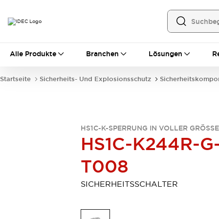
Alle Produkte
Alle Produkte
Branchen
Lösungen
R
Automatisierung
Bedienerschnittstellen
Startseite
Sicherheits- Und Explosionsschutz
Sicherheitskompo
Industrie-Ethernet-Geräte
Speicherprogrammierbare Steuerung (SPS)
Entdecken Sie alles
Sensoren
HS1C-K-SPERRUNG IN VOLLER GRÖSSE
Automatische Identifizierung
HS1C-K244R-G
Sensoren/Erfassung
Entdecken Sie alles
Industriekomponenten
T008
LED-Meldeleuchten
Leitungsschutzgeräte
Relais und Zeitrelais
Stromversorgungen
SICHERHEITSSCHALTER
Verbindungsgeräte
Entdecken Sie alles
Mobilitätslösungen
Motorunterstützung