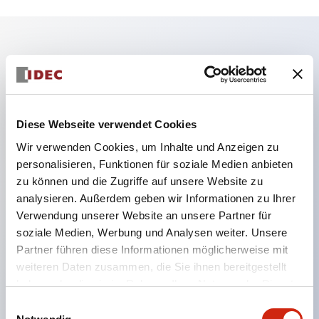
Hauptmerkmale
Während des Maschinenbetriebs Tür/Schloss
sicher verriegeln.
Diese Webseite verwendet Cookies
Durch Entfernen des Schlüssels wird die Tür
Wir verwenden Cookies, um Inhalte und Anzeigen zu
personalisieren, Funktionen für soziale Medien anbieten
entriegelt, wobei der unterbrochene Zustand des
zu können und die Zugriffe auf unsere Website zu
Last- und Steuerkreises beibehalten wird.
analysieren. Außerdem geben wir Informationen zu Ihrer
Ideal als tragbarer Schlüssel, z. B. für den Einsatz
Verwendung unserer Website an unsere Partner für
an Gefahrenstellen.
soziale Medien, Werbung und Analysen weiter. Unsere
Partner führen diese Informationen möglicherweise mit
Wahlmöglichkeit der Schlüsselnummer (10 Typen),
weiteren Daten zusammen, die Sie ihnen bereitgestellt
um die Kompatibilität zwischen benachbarten
haben oder die sie im Rahmen Ihrer Nutzung der Dienste
Anlagen zu vermeiden.
gesammelt haben.
Einwilligungsauswahl
Der Aktuator kann aus zwei Richtungen eingeführt