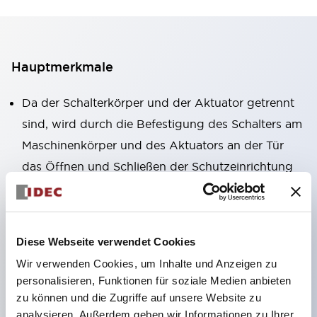
Hauptmerkmale
Da der Schalterkörper und der Aktuator getrennt
sind, wird durch die Befestigung des Schalters am
Maschinenkörper und des Aktuators an der Tür
das Öffnen und Schließen der Schutzeinrichtung
zuverlässig erkannt.
Der Kontaktbereich ist nach IP67 (IEC 60529)
geschützt.
Diese Webseite verwendet Cookies
Der NC-Kontakt verfügt über eine Direkt-
Wir verwenden Cookies, um Inhalte und Anzeigen zu
Öffnungsfunktion. (IEC/EN60947-5-1)
personalisieren, Funktionen für soziale Medien anbieten
Mit speziellem Aktuator zur Verhinderung der
zu können und die Zugriffe auf unsere Website zu
Deaktivierung. (ISO14119, EN1088), wird an der
analysieren. Außerdem geben wir Informationen zu Ihrer