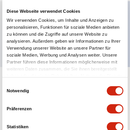
Diese Webseite verwendet Cookies
Wir verwenden Cookies, um Inhalte und Anzeigen zu
Hauptmerkmale
personalisieren, Funktionen für soziale Medien anbieten
zu können und die Zugriffe auf unsere Website zu
Sicherheitskategorie 3,4, 3NO-1NC
analysieren. Außerdem geben wir Informationen zu Ihrer
Sicherheitsausgang, Push-in-Anschluss
Verwendung unserer Website an unsere Partner für
soziale Medien, Werbung und Analysen weiter. Unsere
Partner führen diese Informationen möglicherweise mit
weiteren Daten zusammen, die Sie ihnen bereitgestellt
haben oder die sie im Rahmen Ihrer Nutzung der Dienste
+
Spezifikationen
Alle erweitern
gesammelt haben.
Einwilligungsauswahl
Notwendig
Certification Specifications
Präferenzen
Electrical Specifications
Mechanical Specifications
Statistiken