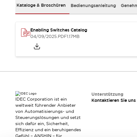
RFID-Authentifizierung
Kataloge & Broschüren
Bedienungsanleitung
Genehm
Sicherheitslösungen
IDEC-Sicherheitskonzept
Kollaborative Sicherheit (Sicherheit 2.0)
Sicherheitsrelevante Gesetze und Normen
Enabling Switches Catalog
04/09/2025
.PDF
1.17MB
Sicherheitsausrüstung-Kurs
Entdecken Sie alles
Entdecken Sie alles
Ressourcen
CAD Files
Standardgeprüfte Produkte
Literatur
Webinar
Presse
Videothek
Unterstützung
Software-Updates
IDEC Corporation ist ein
Kontaktieren Sie uns
Konformitätsdokumente
weltweit führender Anbieter
Schwachstellenberichte
von Automatisierungs- und
Steuerungslösungen und setzt
Auswahlwerkzeuge
sich dafür ein, Sicherheit,
Was ist neu
Effizienz und ein beruhigendes
Blog
Gefühl – ANSHIN – für