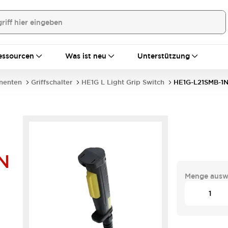
essourcen
Was ist neu
Unterstützung
nenten
Griffschalter
HE1G L Light Grip Switch
HE1G-L21SMB-1
N
Menge ausw