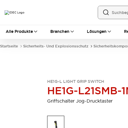
Alle Produkte
Alle Produkte
Branchen
Lösungen
R
Automatisierung
Bedienerschnittstellen
Startseite
Sicherheits- Und Explosionsschutz
Sicherheitskompo
Industrie-Ethernet-Geräte
Speicherprogrammierbare Steuerung (SPS)
Entdecken Sie alles
Sensoren
Automatische Identifizierung
HE1G-L LIGHT GRIP SWITCH
Sensoren/Erfassung
Entdecken Sie alles
HE1G-L21SMB-1
Industriekomponenten
LED-Meldeleuchten
Leitungsschutzgeräte
Griffschalter Jog-Drucktaster
Relais und Zeitrelais
Stromversorgungen
Verbindungsgeräte
Entdecken Sie alles
Mobilitätslösungen
Motorunterstützung