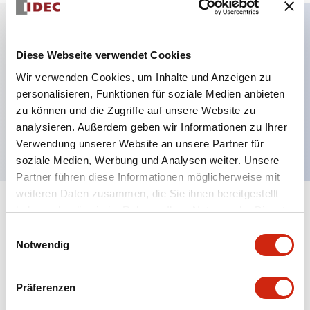
Hauptmerkmale
Diese Webseite verwendet Cookies
Wir verwenden Cookies, um Inhalte und Anzeigen zu
3-Position-Schalter: 2 Kontakte, mit
personalisieren, Funktionen für soziale Medien anbieten
Notausschalter, gelbe Silikonkautschukabdeckung,
zu können und die Zugriffe auf unsere Website zu
analysieren. Außerdem geben wir Informationen zu Ihrer
interner Anschluss
Verwendung unserer Website an unsere Partner für
soziale Medien, Werbung und Analysen weiter. Unsere
Partner führen diese Informationen möglicherweise mit
weiteren Daten zusammen, die Sie ihnen bereitgestellt
haben oder die sie im Rahmen Ihrer Nutzung der Dienste
+
Spezifikationen
Alle erweitern
gesammelt haben.
Einwilligungsauswahl
Notwendig
Aesthetic Specifications
Environmental Specifications
Präferenzen