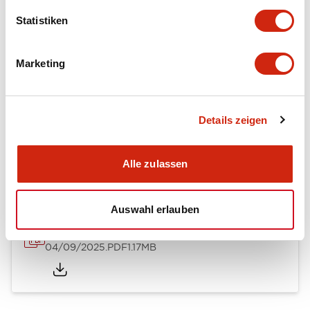
Mechanical Specifications
Statistiken
Mounting and Installation Specifications
Marketing
Details zeigen
Dokumente und Dateien
Alle zulassen
Kataloge & Broschüren
Bedienungsanleitung
CAD-Dateie
Auswahl erlauben
Enabling Switches Catalog
04/09/2025
.PDF
1.17MB