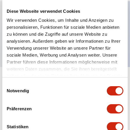
Diese Webseite verwendet Cookies
Wir verwenden Cookies, um Inhalte und Anzeigen zu
Hauptmerkmale
personalisieren, Funktionen für soziale Medien anbieten
zu können und die Zugriffe auf unsere Website zu
Kontrollleuchte, 230 V AC Transformator-Typ,
analysieren. Außerdem geben wir Informationen zu Ihrer
fingersichere Schraubklemme, grüne Farbe
Verwendung unserer Website an unsere Partner für
soziale Medien, Werbung und Analysen weiter. Unsere
Partner führen diese Informationen möglicherweise mit
weiteren Daten zusammen, die Sie ihnen bereitgestellt
haben oder die sie im Rahmen Ihrer Nutzung der Dienste
+
Spezifikationen
Alle erweitern
gesammelt haben.
Einwilligungsauswahl
Notwendig
Aesthetic Specifications
Präferenzen
Electrical Specifications
Mechanical Specifications
Statistiken