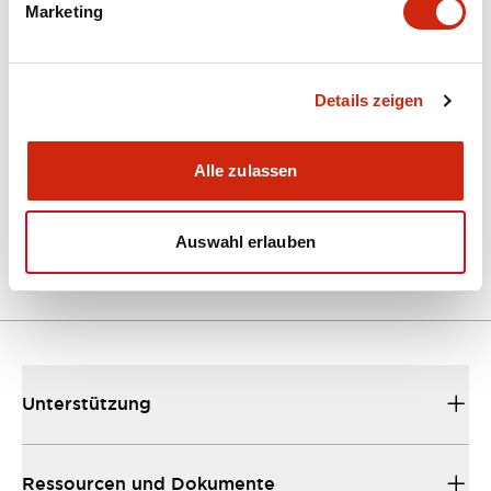
Marketing
Dokumente und Dateien
Kataloge & Broschüren
Details zeigen
Bedienungsanleitung
CAD-Dateie
Alle zulassen
EU2B Datasheet
10/10/2024
.PDF
5.62MB
Auswahl erlauben
Unterstützung
Ressourcen und Dokumente