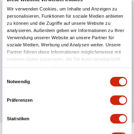
Wir verwenden Cookies, um Inhalte und Anzeigen zu
personalisieren, Funktionen für soziale Medien anbieten
Hauptmerkmale
zu können und die Zugriffe auf unsere Website zu
analysieren. Außerdem geben wir Informationen zu Ihrer
Anwendbar in potenziell explosionsgefährdeten
Verwendung unserer Website an unsere Partner für
soziale Medien, Werbung und Analysen weiter. Unsere
Atmosphären
Partner führen diese Informationen möglicherweise mit
Klasse I, Zone 1 bewertet
weiteren Daten zusammen, die Sie ihnen bereitgestellt
Globale Zulassungen (UL, ATEX, CE)
haben oder die sie im Rahmen Ihrer Nutzung der Dienste
UL Typ 4X bewertet
gesammelt haben.
Einwilligungsauswahl
Notwendig
Bis zu 3 Kontaktblöcke
Wahlschalter erhältlich mit Hebel oder Schlüssel
Präferenzen
Finger-sichere (IP20) Schraubklemmen verfügbar
Statistiken