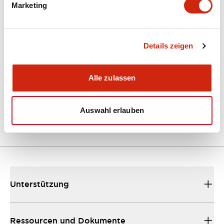
Marketing
Dokumente und Dateien
Kataloge & Broschüren
Details zeigen
Bedienungsanleitung
Technische
Alle zulassen
EU2B Datasheet
10/10/2024
.PDF
5.62MB
Auswahl erlauben
Unterstützung
Ressourcen und Dokumente