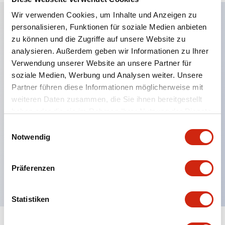
Wir verwenden Cookies, um Inhalte und Anzeigen zu
personalisieren, Funktionen für soziale Medien anbieten
Hauptmerkmale
zu können und die Zugriffe auf unsere Website zu
analysieren. Außerdem geben wir Informationen zu Ihrer
Anwendbar in potenziell explosionsgefährdeten
Verwendung unserer Website an unsere Partner für
soziale Medien, Werbung und Analysen weiter. Unsere
Atmosphären
Partner führen diese Informationen möglicherweise mit
Klasse I, Zone 1 bewertet
weiteren Daten zusammen, die Sie ihnen bereitgestellt
Globale Zulassungen (UL, ATEX, CE)
haben oder die sie im Rahmen Ihrer Nutzung der Dienste
UL Typ 4X bewertet
gesammelt haben.
Einwilligungsauswahl
Notwendig
Bis zu 3 Kontaktblöcke
Wahlschalter erhältlich mit Hebel oder Schlüssel
Präferenzen
Finger-sichere (IP20) Schraubklemmen verfügbar
Statistiken