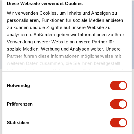
Diese Webseite verwendet Cookies
Wir verwenden Cookies, um Inhalte und Anzeigen zu
personalisieren, Funktionen für soziale Medien anbieten
Hauptmerkmale
zu können und die Zugriffe auf unsere Website zu
analysieren. Außerdem geben wir Informationen zu Ihrer
Pilztaster, 1 Schließer-1 Öffner Kontakt,
Verwendung unserer Website an unsere Partner für
freiliegender Schraubanschluss, gelber Knopf
soziale Medien, Werbung und Analysen weiter. Unsere
Partner führen diese Informationen möglicherweise mit
weiteren Daten zusammen, die Sie ihnen bereitgestellt
haben oder die sie im Rahmen Ihrer Nutzung der Dienste
gesammelt haben.
Einwilligungsauswahl
+
Spezifikationen
Alle erweitern
Notwendig
Aesthetic Specifications
Präferenzen
Mechanical Specifications
Statistiken