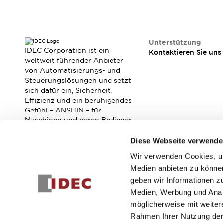
RFID-Authentifizierung
Sicherheitslösungen
IDEC-Sicherheitskonzept
Kollaborative Sicherheit (Sicherheit 2.0)
Unterstützung
Sicherheitsrelevante Gesetze und Normen
IDEC Corporation ist ein
Kontaktieren Sie uns
weltweit führender Anbieter
Sicherheitsausrüstung-Kurs
von Automatisierungs- und
Entdecken Sie alles
Steuerungslösungen und setzt
Entdecken Sie alles
sich dafür ein, Sicherheit,
Ressourcen
Effizienz und ein beruhigendes
CAD Files
Gefühl – ANSHIN – für
Maschinen und deren Bediener
Standardgeprüfte Produkte
zu verbessern.
Literatur
Webinar
Presse
Diese Webseite verwende
Videothek
Software-Updates
Wir verwenden Cookies, um
Abonnieren Sie unseren Newsletter!
Konformitätsdokumente
Medien anbieten zu können
Schwachstellenberichte
geben wir Informationen z
Registrieren
Auswahlwerkzeuge
Medien, Werbung und Analy
Was ist neu
möglicherweise mit weiter
Blog
Rahmen Ihrer Nutzung der