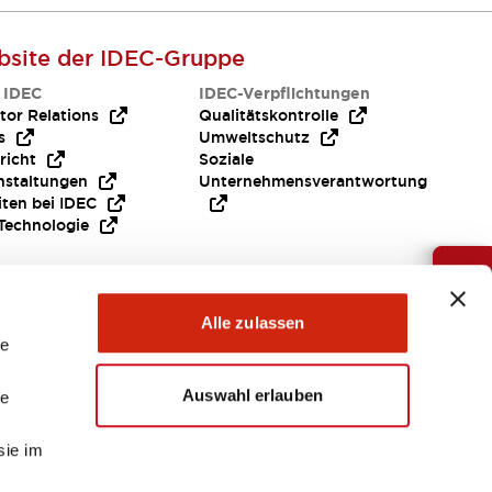
site der IDEC-Gruppe
 IDEC
IDEC-Verpflichtungen
tor Relations
Qualitätskontrolle
s
Umweltschutz
richt
Soziale
nstaltungen
Unternehmensverantwortung
iten bei IDEC
Technologie
Brauche Hilfe ?
Alle zulassen
le
Auswahl erlauben
le
sie im