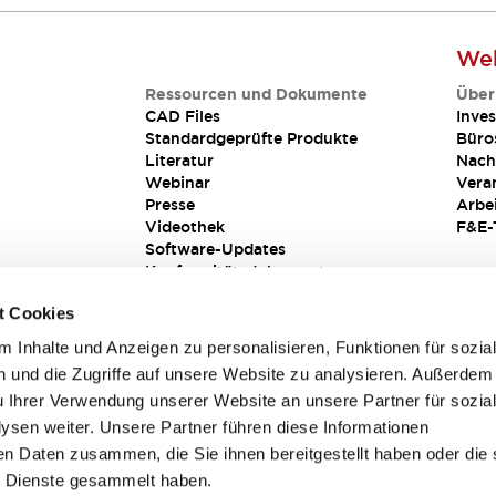
Web
Ressourcen und Dokumente
Über
CAD Files
Inves
Standardgeprüfte Produkte
Büro
Literatur
Nach
Webinar
Vera
Presse
Arbe
Videothek
F&E-
Software-Updates
Konformitätsdokumente
Schwachstellenberichte
t Cookies
Sicherheitslösung
 Inhalte und Anzeigen zu personalisieren, Funktionen für sozia
 und die Zugriffe auf unsere Website zu analysieren. Außerdem
u Ihrer Verwendung unserer Website an unsere Partner für sozia
sen weiter. Unsere Partner führen diese Informationen
en Daten zusammen, die Sie ihnen bereitgestellt haben oder die 
 Dienste gesammelt haben.