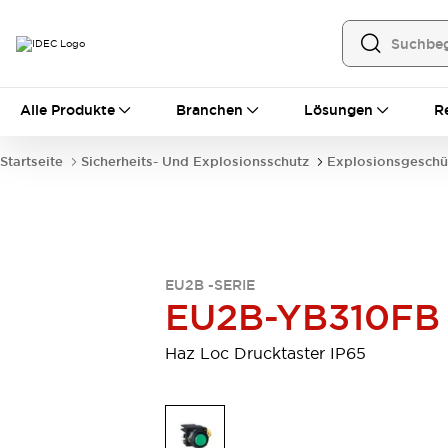
Alle Produkte
Alle Produkte
Branchen
Lösungen
R
Automatisierung
Bedienerschnittstellen
Startseite
Sicherheits- Und Explosionsschutz
Explosionsgeschü
Industrie-Ethernet-Geräte
Speicherprogrammierbare Steuerung (SPS)
Entdecken Sie alles
Sensoren
Automatische Identifizierung
EU2B -SERIE
Sensoren/Erfassung
Entdecken Sie alles
EU2B-YB310FB
Industriekomponenten
LED-Meldeleuchten
Leitungsschutzgeräte
Haz Loc Drucktaster IP65
Relais und Zeitrelais
Stromversorgungen
Verbindungsgeräte
Entdecken Sie alles
Mobilitätslösungen
Motorunterstützung