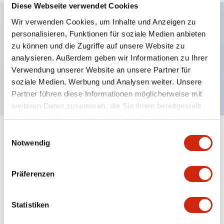
Diese Webseite verwendet Cookies
Wir verwenden Cookies, um Inhalte und Anzeigen zu
personalisieren, Funktionen für soziale Medien anbieten
Hauptmerkmale
zu können und die Zugriffe auf unsere Website zu
analysieren. Außerdem geben wir Informationen zu Ihrer
Pilztaster, 1NO-Kontakt, freiliegender
Verwendung unserer Website an unsere Partner für
Schraubanschluss, weißer Knopf
soziale Medien, Werbung und Analysen weiter. Unsere
Partner führen diese Informationen möglicherweise mit
weiteren Daten zusammen, die Sie ihnen bereitgestellt
haben oder die sie im Rahmen Ihrer Nutzung der Dienste
gesammelt haben.
Einwilligungsauswahl
+
Spezifikationen
Alle erweitern
Notwendig
Aesthetic Specifications
Präferenzen
Mechanical Specifications
Statistiken