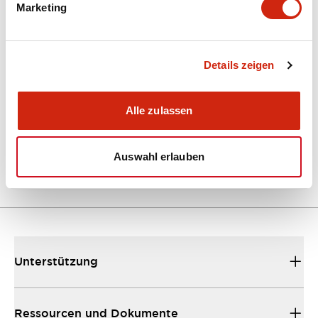
Marketing
Dokumente und Dateien
Kataloge & Broschüren
Details zeigen
Bedienungsanleitung
CAD-Dateie
Alle zulassen
EU2B Datasheet
10/10/2024
.PDF
5.62MB
Auswahl erlauben
Unterstützung
Ressourcen und Dokumente