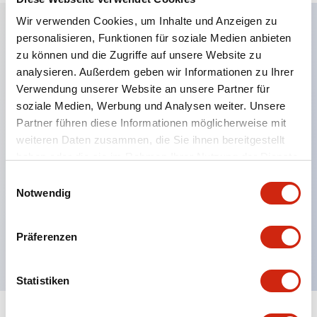
Wir verwenden Cookies, um Inhalte und Anzeigen zu
personalisieren, Funktionen für soziale Medien anbieten
Hauptmerkmale
zu können und die Zugriffe auf unsere Website zu
analysieren. Außerdem geben wir Informationen zu Ihrer
Anwendbar in potenziell explosionsgefährdeten
Verwendung unserer Website an unsere Partner für
soziale Medien, Werbung und Analysen weiter. Unsere
Atmosphären
Partner führen diese Informationen möglicherweise mit
Klasse I, Zone 1 bewertet
weiteren Daten zusammen, die Sie ihnen bereitgestellt
Globale Zulassungen (UL, ATEX, CE)
haben oder die sie im Rahmen Ihrer Nutzung der Dienste
UL Typ 4X bewertet
gesammelt haben.
Einwilligungsauswahl
Notwendig
Bis zu 3 Kontaktblöcke
Wahlschalter erhältlich mit Hebel oder Schlüssel
Präferenzen
Finger-sichere (IP20) Schraubklemmen verfügbar
Statistiken