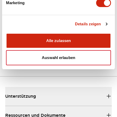
Marketing
Dokumente und Dateien
Kataloge & Broschüren
Details zeigen
Bedienungsanleitung
CAD-Dateie
Alle zulassen
EU2B Datasheet
10/10/2024
.PDF
5.62MB
Auswahl erlauben
Unterstützung
Ressourcen und Dokumente