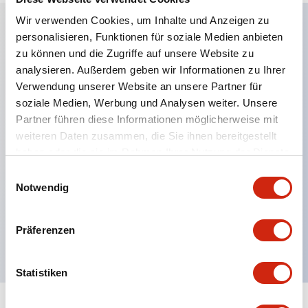
Wir verwenden Cookies, um Inhalte und Anzeigen zu
personalisieren, Funktionen für soziale Medien anbieten
Hauptmerkmale
zu können und die Zugriffe auf unsere Website zu
analysieren. Außerdem geben wir Informationen zu Ihrer
Anwendbar in potenziell explosionsgefährdeten
Verwendung unserer Website an unsere Partner für
soziale Medien, Werbung und Analysen weiter. Unsere
Atmosphären
Partner führen diese Informationen möglicherweise mit
Klasse I, Zone 1 bewertet
weiteren Daten zusammen, die Sie ihnen bereitgestellt
Globale Zulassungen (UL, ATEX, CE)
haben oder die sie im Rahmen Ihrer Nutzung der Dienste
UL Typ 4X bewertet
gesammelt haben.
Einwilligungsauswahl
Notwendig
Bis zu 3 Kontaktblöcke
Wahlschalter erhältlich mit Hebel oder Schlüssel
Präferenzen
Finger-sichere (IP20) Schraubklemmen verfügbar
Statistiken