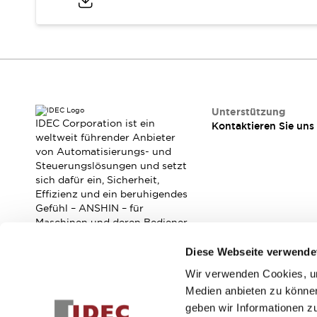
RFID-Authentifizierung
Sicherheitslösungen
IDEC-Sicherheitskonzept
Kollaborative Sicherheit (Sicherheit 2.0)
Sicherheitsrelevante Gesetze und Normen
Sicherheitsausrüstung-Kurs
Entdecken Sie alles
Unterstützung
Entdecken Sie alles
IDEC Corporation ist ein
Kontaktieren Sie uns
Ressourcen
weltweit führender Anbieter
von Automatisierungs- und
CAD Files
Steuerungslösungen und setzt
Standardgeprüfte Produkte
sich dafür ein, Sicherheit,
Literatur
Webinar
Presse
Effizienz und ein beruhigendes
Videothek
Gefühl – ANSHIN – für
Software-Updates
Maschinen und deren Bediener
zu verbessern.
Konformitätsdokumente
Diese Webseite verwende
Schwachstellenberichte
Auswahlwerkzeuge
Wir verwenden Cookies, um
Abonnieren Sie unseren Newsletter!
Was ist neu
Medien anbieten zu können
Blog
geben wir Informationen z
Registrieren