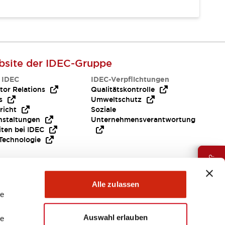
site der IDEC-Gruppe
 IDEC
IDEC-Verpflichtungen
tor Relations
Qualitätskontrolle
s
Umweltschutz
richt
Soziale
nstaltungen
Unternehmensverantwortung
iten bei IDEC
Technologie
Brauche Hilfe ?
Alle zulassen
le
Auswahl erlauben
le