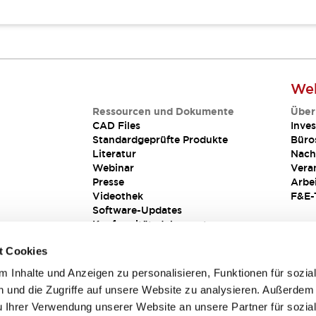
Web
Ressourcen und Dokumente
Über
CAD Files
Inves
Standardgeprüfte Produkte
Büro
Literatur
Nach
Webinar
Vera
Presse
Arbe
Videothek
F&E-
Software-Updates
Konformitätsdokumente
Schwachstellenberichte
t Cookies
Sicherheitslösung
 Inhalte und Anzeigen zu personalisieren, Funktionen für sozia
 und die Zugriffe auf unsere Website zu analysieren. Außerdem
u Ihrer Verwendung unserer Website an unsere Partner für sozia