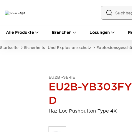
Alle Produkte
Alle Produkte
Branchen
Lösungen
R
Automatisierung
Bedienerschnittstellen
Startseite
Sicherheits- Und Explosionsschutz
Explosionsgeschü
Industrie-Ethernet-Geräte
Speicherprogrammierbare Steuerung (SPS)
Entdecken Sie alles
Sensoren
EU2B -SERIE
Automatische Identifizierung
EU2B-YB303FY
Sensoren/Erfassung
Entdecken Sie alles
Industriekomponenten
D
LED-Meldeleuchten
Leitungsschutzgeräte
Relais und Zeitrelais
Stromversorgungen
Haz Loc Pushbutton Type 4X
Verbindungsgeräte
Entdecken Sie alles
Mobilitätslösungen
Motorunterstützung