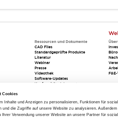
Web
Ressourcen und Dokumente
Über
CAD Files
Inves
Standardgeprüfte Produkte
Büro
Literatur
Nach
Webinar
Vera
Presse
Arbe
Videothek
F&E-
Software-Updates
Konformitätsdokumente
Schwachstellenberichte
t Cookies
Sicherheitslösung
 Inhalte und Anzeigen zu personalisieren, Funktionen für sozia
 und die Zugriffe auf unsere Website zu analysieren. Außerdem
u Ihrer Verwendung unserer Website an unsere Partner für sozia