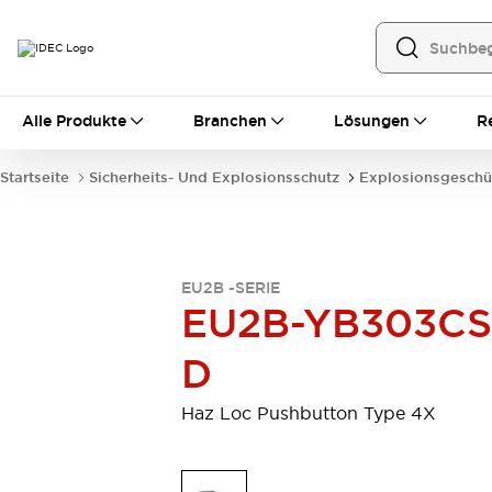
Alle Produkte
Alle Produkte
Branchen
Lösungen
R
Automatisierung
Bedienerschnittstellen
Startseite
Sicherheits- Und Explosionsschutz
Explosionsgeschü
Industrie-Ethernet-Geräte
Speicherprogrammierbare Steuerung (SPS)
Entdecken Sie alles
Sensoren
EU2B -SERIE
Automatische Identifizierung
EU2B-YB303CS
Sensoren/Erfassung
Entdecken Sie alles
Industriekomponenten
D
LED-Meldeleuchten
Leitungsschutzgeräte
Relais und Zeitrelais
Stromversorgungen
Haz Loc Pushbutton Type 4X
Verbindungsgeräte
Entdecken Sie alles
Mobilitätslösungen
Motorunterstützung