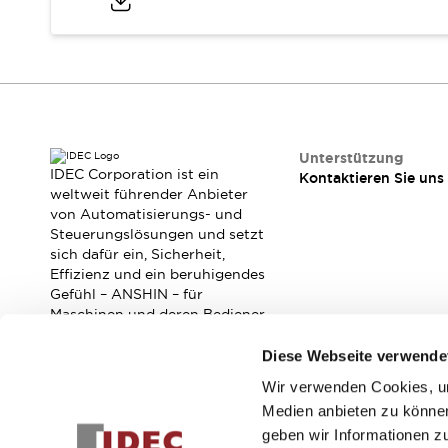
RFID-Authentifizierung
Sicherheitslösungen
IDEC-Sicherheitskonzept
Kollaborative Sicherheit (Sicherheit 2.0)
Sicherheitsrelevante Gesetze und Normen
Sicherheitsausrüstung-Kurs
Entdecken Sie alles
Unterstützung
Entdecken Sie alles
IDEC Corporation ist ein
Kontaktieren Sie uns
Ressourcen
weltweit führender Anbieter
von Automatisierungs- und
CAD Files
Steuerungslösungen und setzt
Standardgeprüfte Produkte
sich dafür ein, Sicherheit,
Literatur
Webinar
Presse
Effizienz und ein beruhigendes
Videothek
Gefühl – ANSHIN – für
Software-Updates
Maschinen und deren Bediener
zu verbessern.
Konformitätsdokumente
Diese Webseite verwende
Schwachstellenberichte
Auswahlwerkzeuge
Wir verwenden Cookies, um
Abonnieren Sie unseren Newsletter!
Was ist neu
Medien anbieten zu können
Blog
geben wir Informationen z
Registrieren