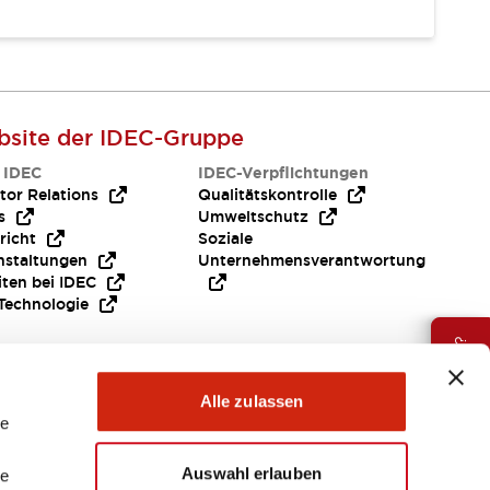
site der IDEC-Gruppe
 IDEC
IDEC-Verpflichtungen
tor Relations
Qualitätskontrolle
s
Umweltschutz
richt
Soziale
nstaltungen
Unternehmensverantwortung
iten bei IDEC
Technologie
Brauche Hilfe ?
Alle zulassen
le
Auswahl erlauben
le