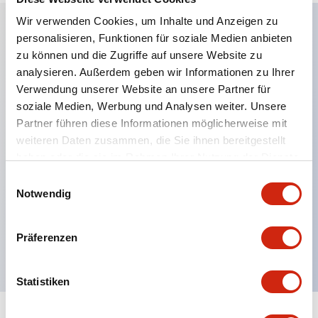
Wir verwenden Cookies, um Inhalte und Anzeigen zu
personalisieren, Funktionen für soziale Medien anbieten
Hauptmerkmale
zu können und die Zugriffe auf unsere Website zu
analysieren. Außerdem geben wir Informationen zu Ihrer
Anwendbar in potenziell explosionsgefährdeten
Verwendung unserer Website an unsere Partner für
soziale Medien, Werbung und Analysen weiter. Unsere
Atmosphären
Partner führen diese Informationen möglicherweise mit
Klasse I, Zone 1 bewertet
weiteren Daten zusammen, die Sie ihnen bereitgestellt
Globale Zulassungen (UL, ATEX, CE)
haben oder die sie im Rahmen Ihrer Nutzung der Dienste
UL Typ 4X bewertet
gesammelt haben.
Einwilligungsauswahl
Notwendig
Bis zu 3 Kontaktblöcke
Wahlschalter erhältlich mit Hebel oder Schlüssel
Präferenzen
Finger-sichere (IP20) Schraubklemmen verfügbar
Statistiken