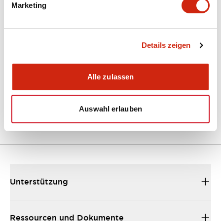
Marketing
Dokumente und Dateien
Kataloge & Broschüren
Details zeigen
Bedienungsanleitung
CAD-Dateie
Alle zulassen
EU2B Datasheet
10/10/2024
.PDF
5.62MB
Auswahl erlauben
Unterstützung
Ressourcen und Dokumente