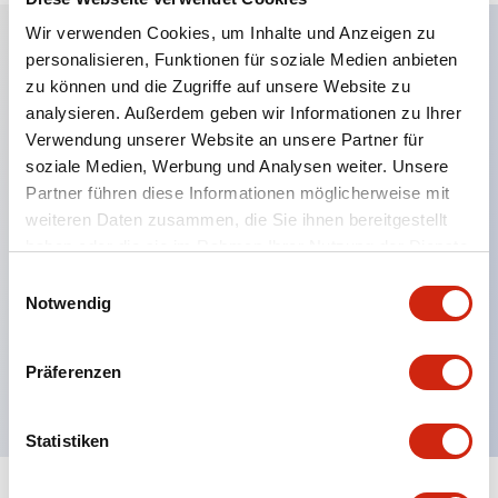
Wir verwenden Cookies, um Inhalte und Anzeigen zu
personalisieren, Funktionen für soziale Medien anbieten
Hauptmerkmale
zu können und die Zugriffe auf unsere Website zu
analysieren. Außerdem geben wir Informationen zu Ihrer
Anwendbar in potenziell explosionsgefährdeten
Verwendung unserer Website an unsere Partner für
soziale Medien, Werbung und Analysen weiter. Unsere
Atmosphären
Partner führen diese Informationen möglicherweise mit
Klasse I, Zone 1 bewertet
weiteren Daten zusammen, die Sie ihnen bereitgestellt
Globale Zulassungen (UL, ATEX, CE)
haben oder die sie im Rahmen Ihrer Nutzung der Dienste
UL Typ 4X bewertet
gesammelt haben.
Einwilligungsauswahl
Notwendig
Bis zu 3 Kontaktblöcke
Wahlschalter erhältlich mit Hebel oder Schlüssel
Präferenzen
Finger-sichere (IP20) Schraubklemmen verfügbar
Statistiken