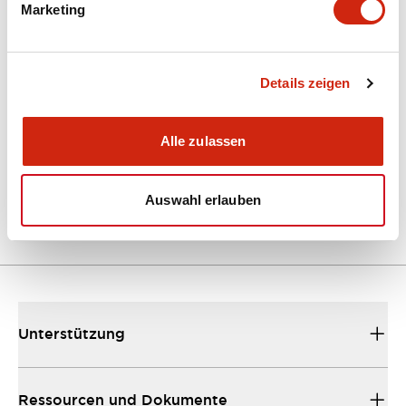
Marketing
Dokumente und Dateien
Kataloge & Broschüren
Details zeigen
Bedienungsanleitung
CAD-Dateie
Alle zulassen
EU2B Datasheet
10/10/2024
.PDF
5.62MB
Auswahl erlauben
Unterstützung
Ressourcen und Dokumente