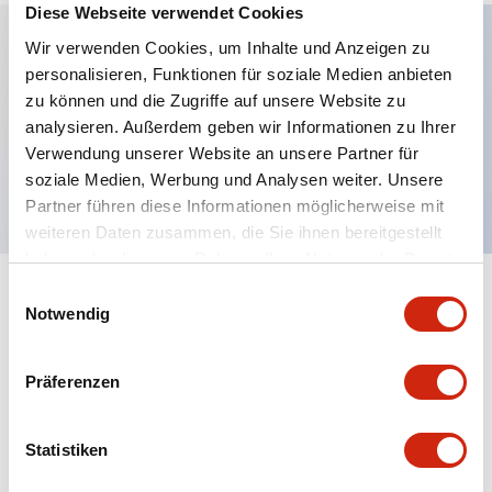
Diese Webseite verwendet Cookies
Wir verwenden Cookies, um Inhalte und Anzeigen zu
personalisieren, Funktionen für soziale Medien anbieten
Hauptmerkmale
zu können und die Zugriffe auf unsere Website zu
analysieren. Außerdem geben wir Informationen zu Ihrer
Pilztaster, 2NC-Kontakt, finger-sicherer
Verwendung unserer Website an unsere Partner für
Schraubanschluss, gelber Knopf
soziale Medien, Werbung und Analysen weiter. Unsere
Partner führen diese Informationen möglicherweise mit
weiteren Daten zusammen, die Sie ihnen bereitgestellt
haben oder die sie im Rahmen Ihrer Nutzung der Dienste
gesammelt haben.
Einwilligungsauswahl
+
Spezifikationen
Alle erweitern
Notwendig
Aesthetic Specifications
Präferenzen
Mechanical Specifications
Statistiken