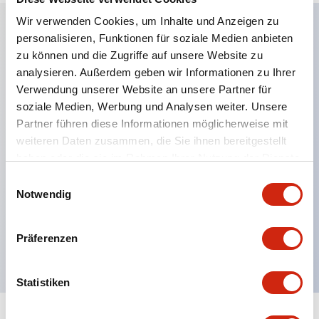
Wir verwenden Cookies, um Inhalte und Anzeigen zu
personalisieren, Funktionen für soziale Medien anbieten
Hauptmerkmale
zu können und die Zugriffe auf unsere Website zu
analysieren. Außerdem geben wir Informationen zu Ihrer
Anwendbar in potenziell explosionsgefährdeten
Verwendung unserer Website an unsere Partner für
soziale Medien, Werbung und Analysen weiter. Unsere
Atmosphären
Partner führen diese Informationen möglicherweise mit
Klasse I, Zone 1 bewertet
weiteren Daten zusammen, die Sie ihnen bereitgestellt
Globale Zulassungen (UL, ATEX, CE)
haben oder die sie im Rahmen Ihrer Nutzung der Dienste
UL Typ 4X bewertet
gesammelt haben.
Einwilligungsauswahl
Notwendig
Bis zu 3 Kontaktblöcke
Wahlschalter erhältlich mit Hebel oder Schlüssel
Präferenzen
Finger-sichere (IP20) Schraubklemmen verfügbar
Statistiken