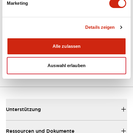
Marketing
Dokumente und Dateien
Kataloge & Broschüren
Details zeigen
Bedienungsanleitung
Technische
Alle zulassen
EU2B Datasheet
10/10/2024
.PDF
5.62MB
Auswahl erlauben
Unterstützung
Ressourcen und Dokumente