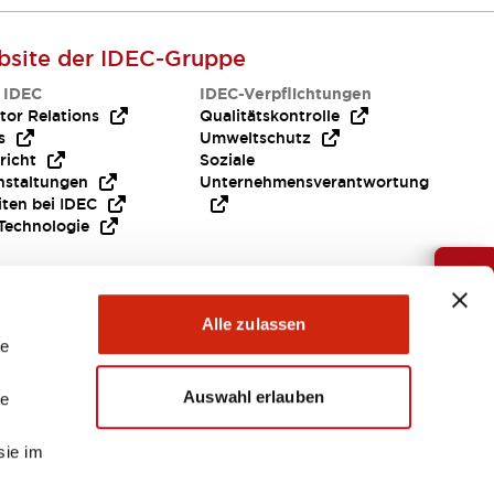
site der IDEC-Gruppe
 IDEC
IDEC-Verpflichtungen
tor Relations
Qualitätskontrolle
s
Umweltschutz
richt
Soziale
nstaltungen
Unternehmensverantwortung
iten bei IDEC
Technologie
Brauche Hilfe ?
Alle zulassen
le
Auswahl erlauben
le
sie im