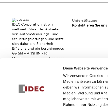
RFID-Authentifizierung
Sicherheitslösungen
IDEC-Sicherheitskonzept
Kollaborative Sicherheit (Sicherheit 2.0)
Unterstützung
Sicherheitsrelevante Gesetze und Normen
IDEC Corporation ist ein
Kontaktieren Sie uns
weltweit führender Anbieter
Sicherheitsausrüstung-Kurs
von Automatisierungs- und
Entdecken Sie alles
Steuerungslösungen und setzt
Entdecken Sie alles
sich dafür ein, Sicherheit,
Ressourcen
Effizienz und ein beruhigendes
CAD Files
Gefühl – ANSHIN – für
Maschinen und deren Bediener
Standardgeprüfte Produkte
zu verbessern.
Literatur
Webinar
Presse
Diese Webseite verwende
Videothek
Software-Updates
Wir verwenden Cookies, um
Abonnieren Sie unseren Newsletter!
Konformitätsdokumente
Medien anbieten zu können
Schwachstellenberichte
geben wir Informationen z
Registrieren
Auswahlwerkzeuge
Medien, Werbung und Analy
Was ist neu
möglicherweise mit weiter
Blog
Rahmen Ihrer Nutzung der