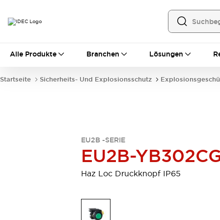
Alle Produkte
Alle Produkte
Branchen
Lösungen
R
Automatisierung
Bedienerschnittstellen
Startseite
Sicherheits- Und Explosionsschutz
Explosionsgeschü
Industrie-Ethernet-Geräte
Speicherprogrammierbare Steuerung (SPS)
Entdecken Sie alles
Sensoren
Automatische Identifizierung
EU2B -SERIE
Sensoren/Erfassung
Entdecken Sie alles
EU2B-YB302C
Industriekomponenten
LED-Meldeleuchten
Leitungsschutzgeräte
Haz Loc Druckknopf IP65
Relais und Zeitrelais
Stromversorgungen
Verbindungsgeräte
Entdecken Sie alles
Mobilitätslösungen
Motorunterstützung