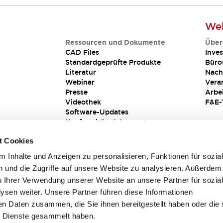
Web
Ressourcen und Dokumente
Über
CAD Files
Inves
Standardgeprüfte Produkte
Büro
Literatur
Nach
Webinar
Vera
Presse
Arbe
Videothek
F&E-
Software-Updates
Konformitätsdokumente
Schwachstellenberichte
t Cookies
Sicherheitslösung
 Inhalte und Anzeigen zu personalisieren, Funktionen für sozia
 und die Zugriffe auf unsere Website zu analysieren. Außerdem
u Ihrer Verwendung unserer Website an unsere Partner für sozia
sen weiter. Unsere Partner führen diese Informationen
en Daten zusammen, die Sie ihnen bereitgestellt haben oder die 
 Dienste gesammelt haben.