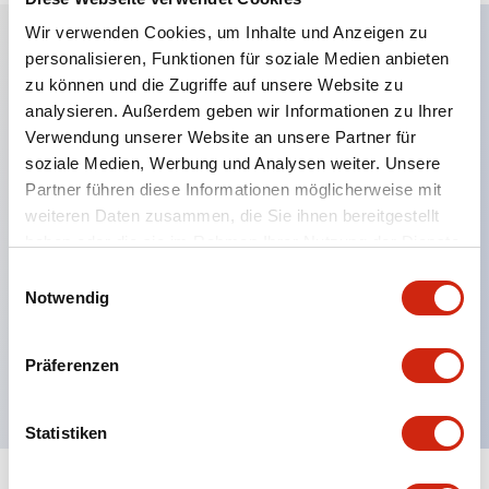
Wir verwenden Cookies, um Inhalte und Anzeigen zu
personalisieren, Funktionen für soziale Medien anbieten
Hauptmerkmale
zu können und die Zugriffe auf unsere Website zu
analysieren. Außerdem geben wir Informationen zu Ihrer
Anwendbar in potenziell explosionsgefährdeten
Verwendung unserer Website an unsere Partner für
soziale Medien, Werbung und Analysen weiter. Unsere
Atmosphären
Partner führen diese Informationen möglicherweise mit
Klasse I, Zone 1 bewertet
weiteren Daten zusammen, die Sie ihnen bereitgestellt
Globale Zulassungen (UL, ATEX, CE)
haben oder die sie im Rahmen Ihrer Nutzung der Dienste
UL Typ 4X bewertet
gesammelt haben.
Einwilligungsauswahl
Notwendig
Bis zu 3 Kontaktblöcke
Wahlschalter erhältlich mit Hebel oder Schlüssel
Präferenzen
Finger-sichere (IP20) Schraubklemmen verfügbar
Statistiken