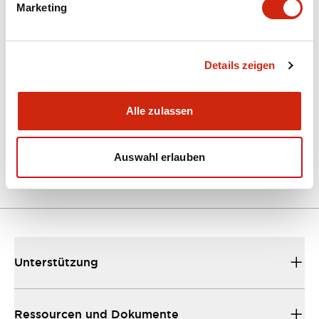
Marketing
Dokumente und Dateien
Kataloge & Broschüren
Details zeigen
Bedienungsanleitung
CAD-Dateie
Alle zulassen
EU2B Datasheet
10/10/2024
.PDF
5.62MB
Auswahl erlauben
Unterstützung
Ressourcen und Dokumente