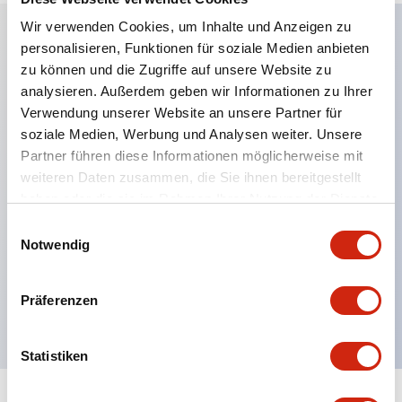
Wir verwenden Cookies, um Inhalte und Anzeigen zu
personalisieren, Funktionen für soziale Medien anbieten
Hauptmerkmale
zu können und die Zugriffe auf unsere Website zu
analysieren. Außerdem geben wir Informationen zu Ihrer
Anwendbar in potenziell explosionsgefährdeten
Verwendung unserer Website an unsere Partner für
soziale Medien, Werbung und Analysen weiter. Unsere
Atmosphären
Partner führen diese Informationen möglicherweise mit
Klasse I, Zone 1 bewertet
weiteren Daten zusammen, die Sie ihnen bereitgestellt
Globale Zulassungen (UL, ATEX, CE)
haben oder die sie im Rahmen Ihrer Nutzung der Dienste
UL Typ 4X bewertet
gesammelt haben.
Einwilligungsauswahl
Notwendig
Bis zu 3 Kontaktblöcke
Wahlschalter erhältlich mit Hebel oder Schlüssel
Präferenzen
Finger-sichere (IP20) Schraubklemmen verfügbar
Statistiken