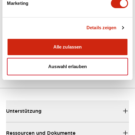
Marketing
Dokumente und Dateien
Kataloge & Broschüren
Details zeigen
Bedienungsanleitung
Technische
Alle zulassen
EU2B Datasheet
10/10/2024
.PDF
5.62MB
Auswahl erlauben
Unterstützung
Ressourcen und Dokumente