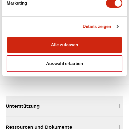
Marketing
Dokumente und Dateien
Kataloge & Broschüren
Details zeigen
Bedienungsanleitung
CAD-Dateie
Alle zulassen
EU2B Datasheet
10/10/2024
.PDF
5.62MB
Auswahl erlauben
Unterstützung
Ressourcen und Dokumente