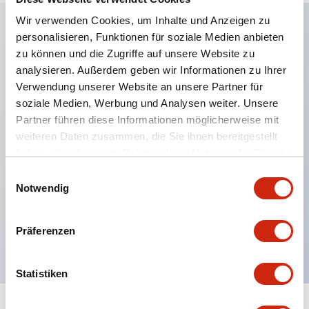
Wir verwenden Cookies, um Inhalte und Anzeigen zu
personalisieren, Funktionen für soziale Medien anbieten
Hauptmerkmale
zu können und die Zugriffe auf unsere Website zu
analysieren. Außerdem geben wir Informationen zu Ihrer
Anwendbar in potenziell explosionsgefährdeten
Verwendung unserer Website an unsere Partner für
soziale Medien, Werbung und Analysen weiter. Unsere
Atmosphären
Partner führen diese Informationen möglicherweise mit
Klasse I, Zone 1 bewertet
weiteren Daten zusammen, die Sie ihnen bereitgestellt
Globale Zulassungen (UL, ATEX, CE)
haben oder die sie im Rahmen Ihrer Nutzung der Dienste
UL Typ 4X bewertet
gesammelt haben.
Einwilligungsauswahl
Notwendig
Bis zu 3 Kontaktblöcke
Wahlschalter erhältlich mit Hebel oder Schlüssel
Präferenzen
Finger-sichere (IP20) Schraubklemmen verfügbar
Statistiken