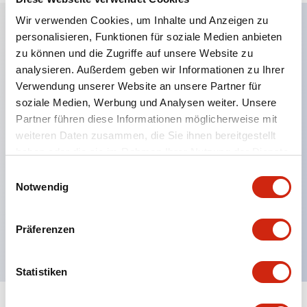
Wir verwenden Cookies, um Inhalte und Anzeigen zu
personalisieren, Funktionen für soziale Medien anbieten
Hauptmerkmale
zu können und die Zugriffe auf unsere Website zu
analysieren. Außerdem geben wir Informationen zu Ihrer
Anwendbar in potenziell explosionsgefährdeten
Verwendung unserer Website an unsere Partner für
soziale Medien, Werbung und Analysen weiter. Unsere
Atmosphären
Partner führen diese Informationen möglicherweise mit
Klasse I, Zone 1 bewertet
weiteren Daten zusammen, die Sie ihnen bereitgestellt
Globale Zulassungen (UL, ATEX, CE)
haben oder die sie im Rahmen Ihrer Nutzung der Dienste
UL Typ 4X bewertet
gesammelt haben.
Einwilligungsauswahl
Notwendig
Bis zu 3 Kontaktblöcke
Wahlschalter erhältlich mit Hebel oder Schlüssel
Präferenzen
Finger-sichere (IP20) Schraubklemmen verfügbar
Statistiken