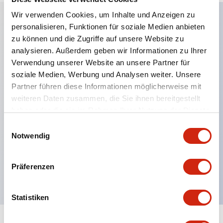
Wir verwenden Cookies, um Inhalte und Anzeigen zu
personalisieren, Funktionen für soziale Medien anbieten
Hauptmerkmale
zu können und die Zugriffe auf unsere Website zu
analysieren. Außerdem geben wir Informationen zu Ihrer
Anwendbar in potenziell explosionsgefährdeten
Verwendung unserer Website an unsere Partner für
soziale Medien, Werbung und Analysen weiter. Unsere
Atmosphären
Partner führen diese Informationen möglicherweise mit
Klasse I, Zone 1 bewertet
weiteren Daten zusammen, die Sie ihnen bereitgestellt
Globale Zulassungen (UL, ATEX, CE)
haben oder die sie im Rahmen Ihrer Nutzung der Dienste
UL Typ 4X bewertet
gesammelt haben.
Einwilligungsauswahl
Notwendig
Bis zu 3 Kontaktblöcke
Wahlschalter erhältlich mit Hebel oder Schlüssel
Präferenzen
Finger-sichere (IP20) Schraubklemmen verfügbar
Statistiken