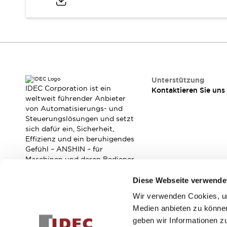
RFID-Authentifizierung
Sicherheitslösungen
IDEC-Sicherheitskonzept
Kollaborative Sicherheit (Sicherheit 2.0)
Sicherheitsrelevante Gesetze und Normen
Sicherheitsausrüstung-Kurs
Entdecken Sie alles
Unterstützung
Entdecken Sie alles
IDEC Corporation ist ein
Kontaktieren Sie uns
Ressourcen
weltweit führender Anbieter
von Automatisierungs- und
CAD Files
Steuerungslösungen und setzt
Standardgeprüfte Produkte
sich dafür ein, Sicherheit,
Literatur
Webinar
Presse
Effizienz und ein beruhigendes
Videothek
Gefühl – ANSHIN – für
Software-Updates
Maschinen und deren Bediener
zu verbessern.
Konformitätsdokumente
Diese Webseite verwende
Schwachstellenberichte
Auswahlwerkzeuge
Wir verwenden Cookies, um
Abonnieren Sie unseren Newsletter!
Was ist neu
Medien anbieten zu können
Blog
geben wir Informationen z
Registrieren