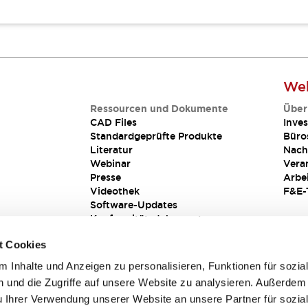
Web
Ressourcen und Dokumente
Über
CAD Files
Inves
Standardgeprüfte Produkte
Büro
Literatur
Nach
Webinar
Vera
Presse
Arbe
Videothek
F&E-
Software-Updates
Konformitätsdokumente
Schwachstellenberichte
t Cookies
Sicherheitslösung
 Inhalte und Anzeigen zu personalisieren, Funktionen für sozia
 und die Zugriffe auf unsere Website zu analysieren. Außerdem
u Ihrer Verwendung unserer Website an unsere Partner für sozia