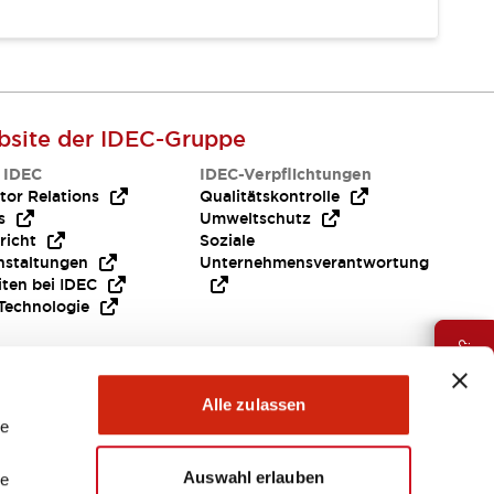
site der IDEC-Gruppe
 IDEC
IDEC-Verpflichtungen
tor Relations
Qualitätskontrolle
s
Umweltschutz
richt
Soziale
nstaltungen
Unternehmensverantwortung
iten bei IDEC
Technologie
Brauche Hilfe ?
Alle zulassen
le
Auswahl erlauben
le