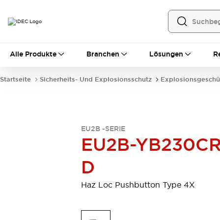
Alle Produkte
Alle Produkte
Branchen
Lösungen
R
Automatisierung
Bedienerschnittstellen
Startseite
Sicherheits- Und Explosionsschutz
Explosionsgeschü
Industrie-Ethernet-Geräte
Speicherprogrammierbare Steuerung (SPS)
Entdecken Sie alles
Sensoren
EU2B -SERIE
Automatische Identifizierung
EU2B-YB230CR
Sensoren/Erfassung
Entdecken Sie alles
Industriekomponenten
D
LED-Meldeleuchten
Leitungsschutzgeräte
Relais und Zeitrelais
Stromversorgungen
Haz Loc Pushbutton Type 4X
Verbindungsgeräte
Entdecken Sie alles
Mobilitätslösungen
Motorunterstützung