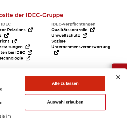
site der IDEC-Gruppe
 IDEC
IDEC-Verpflichtungen
tor Relations
Qualitätskontrolle
s
Umweltschutz
richt
Soziale
nstaltungen
Unternehmensverantwortung
iten bei IDEC
Technologie
Brauche Hilfe ?
Alle zulassen
le
Auswahl erlauben
le
sie im