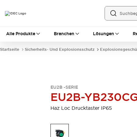
Alle Produkte
Alle Produkte
Branchen
Lösungen
R
Automatisierung
Bedienerschnittstellen
Startseite
Sicherheits- Und Explosionsschutz
Explosionsgeschü
Industrie-Ethernet-Geräte
Speicherprogrammierbare Steuerung (SPS)
Entdecken Sie alles
Sensoren
Automatische Identifizierung
EU2B -SERIE
Sensoren/Erfassung
Entdecken Sie alles
EU2B-YB230C
Industriekomponenten
LED-Meldeleuchten
Leitungsschutzgeräte
Haz Loc Drucktaster IP65
Relais und Zeitrelais
Stromversorgungen
Verbindungsgeräte
Entdecken Sie alles
Mobilitätslösungen
Motorunterstützung