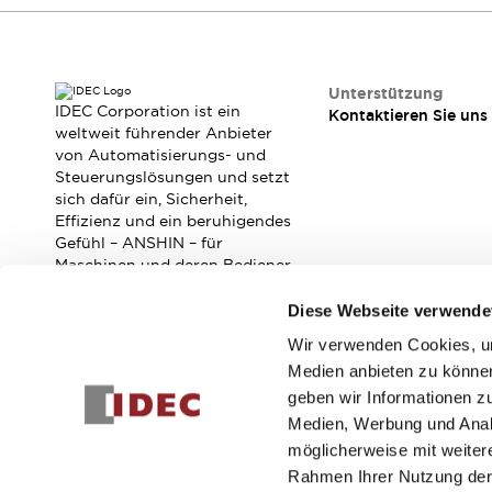
RFID-Authentifizierung
Sicherheitslösungen
IDEC-Sicherheitskonzept
Kollaborative Sicherheit (Sicherheit 2.0)
Unterstützung
Sicherheitsrelevante Gesetze und Normen
IDEC Corporation ist ein
Kontaktieren Sie uns
weltweit führender Anbieter
Sicherheitsausrüstung-Kurs
von Automatisierungs- und
Entdecken Sie alles
Steuerungslösungen und setzt
Entdecken Sie alles
sich dafür ein, Sicherheit,
Ressourcen
Effizienz und ein beruhigendes
CAD Files
Gefühl – ANSHIN – für
Maschinen und deren Bediener
Standardgeprüfte Produkte
zu verbessern.
Literatur
Webinar
Presse
Diese Webseite verwende
Videothek
Software-Updates
Wir verwenden Cookies, um
Abonnieren Sie unseren Newsletter!
Konformitätsdokumente
Medien anbieten zu können
Schwachstellenberichte
geben wir Informationen z
Registrieren
Auswahlwerkzeuge
Medien, Werbung und Analy
Was ist neu
möglicherweise mit weiter
Blog
Rahmen Ihrer Nutzung der