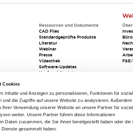
Web
Ressourcen und Dokumente
Über
CAD Files
Inves
Standardgeprüfte Produkte
Büro
Literatur
Nach
Webinar
Vera
Presse
Arbe
Videothek
F&E-
Software-Updates
Konformitätsdokumente
Schwachstellenberichte
t Cookies
Sicherheitslösung
 Inhalte und Anzeigen zu personalisieren, Funktionen für sozia
 und die Zugriffe auf unsere Website zu analysieren. Außerdem
u Ihrer Verwendung unserer Website an unsere Partner für sozia
sen weiter. Unsere Partner führen diese Informationen
en Daten zusammen, die Sie ihnen bereitgestellt haben oder die 
 Dienste gesammelt haben.