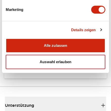
Marketing
Dokumente und Dateien
Details zeigen
Kataloge & Broschüren
Bedienungsanleitung
Alle zulassen
EU2B Datasheet
Auswahl erlauben
10/10/2024
.PDF
5.62MB
Unterstützung