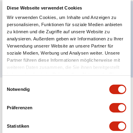
Diese Webseite verwendet Cookies
Wir verwenden Cookies, um Inhalte und Anzeigen zu
Hauptmerkmale
personalisieren, Funktionen für soziale Medien anbieten
zu können und die Zugriffe auf unsere Website zu
Erweiterter Druckknopf, 1 Schließer-2 Öffner-
analysieren. Außerdem geben wir Informationen zu Ihrer
Verwendung unserer Website an unsere Partner für
Kontakt, freiliegender Schraubanschluss, schwarzer
soziale Medien, Werbung und Analysen weiter. Unsere
Knopf
Partner führen diese Informationen möglicherweise mit
weiteren Daten zusammen, die Sie ihnen bereitgestellt
haben oder die sie im Rahmen Ihrer Nutzung der Dienste
gesammelt haben.
Einwilligungsauswahl
Notwendig
+
Spezifikationen
Alle erweitern
Aesthetic Specifications
Präferenzen
Mechanical Specifications
Statistiken