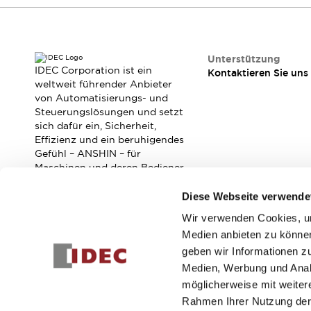
RFID-Authentifizierung
Sicherheitslösungen
IDEC-Sicherheitskonzept
Kollaborative Sicherheit (Sicherheit 2.0)
Unterstützung
Sicherheitsrelevante Gesetze und Normen
IDEC Corporation ist ein
Kontaktieren Sie uns
weltweit führender Anbieter
Sicherheitsausrüstung-Kurs
von Automatisierungs- und
Entdecken Sie alles
Steuerungslösungen und setzt
Entdecken Sie alles
sich dafür ein, Sicherheit,
Ressourcen
Effizienz und ein beruhigendes
CAD Files
Gefühl – ANSHIN – für
Maschinen und deren Bediener
Standardgeprüfte Produkte
zu verbessern.
Literatur
Webinar
Presse
Diese Webseite verwende
Videothek
Software-Updates
Wir verwenden Cookies, um
Abonnieren Sie unseren Newsletter!
Konformitätsdokumente
Medien anbieten zu können
Schwachstellenberichte
geben wir Informationen z
Registrieren
Auswahlwerkzeuge
Medien, Werbung und Analy
Was ist neu
möglicherweise mit weiter
Blog
Rahmen Ihrer Nutzung der