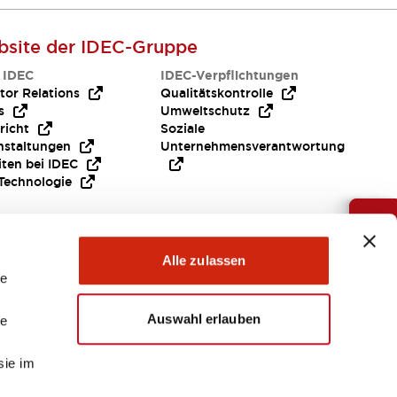
site der IDEC-Gruppe
 IDEC
IDEC-Verpflichtungen
tor Relations
Qualitätskontrolle
s
Umweltschutz
richt
Soziale
nstaltungen
Unternehmensverantwortung
iten bei IDEC
Technologie
Brauche Hilfe ?
Alle zulassen
le
Auswahl erlauben
le
sie im