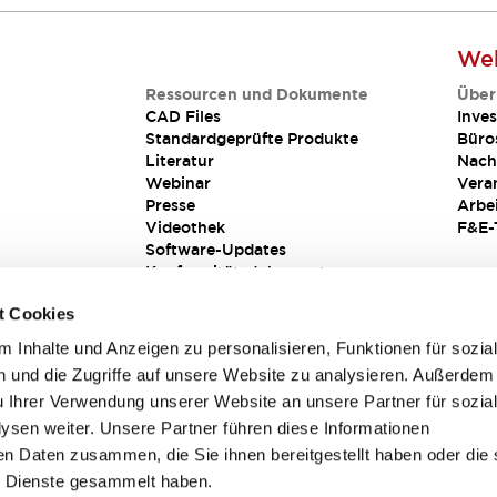
Web
Ressourcen und Dokumente
Über
CAD Files
Inves
Standardgeprüfte Produkte
Büro
Literatur
Nach
Webinar
Vera
Presse
Arbe
Videothek
F&E-
Software-Updates
Konformitätsdokumente
Schwachstellenberichte
t Cookies
Sicherheitslösung
 Inhalte und Anzeigen zu personalisieren, Funktionen für sozia
 und die Zugriffe auf unsere Website zu analysieren. Außerdem
u Ihrer Verwendung unserer Website an unsere Partner für sozia
sen weiter. Unsere Partner führen diese Informationen
en Daten zusammen, die Sie ihnen bereitgestellt haben oder die 
 Dienste gesammelt haben.