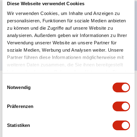
Diese Webseite verwendet Cookies
Wir verwenden Cookies, um Inhalte und Anzeigen zu
personalisieren, Funktionen für soziale Medien anbieten
Hauptmerkmale
zu können und die Zugriffe auf unsere Website zu
analysieren. Außerdem geben wir Informationen zu Ihrer
Erweiterter Druckknopf, 2NO-Kontakt,
Verwendung unserer Website an unsere Partner für
freiliegender Schraubanschluss, grüner Knopf
soziale Medien, Werbung und Analysen weiter. Unsere
Partner führen diese Informationen möglicherweise mit
weiteren Daten zusammen, die Sie ihnen bereitgestellt
haben oder die sie im Rahmen Ihrer Nutzung der Dienste
gesammelt haben.
Einwilligungsauswahl
+
Spezifikationen
Alle erweitern
Notwendig
Aesthetic Specifications
Präferenzen
Mechanical Specifications
Statistiken