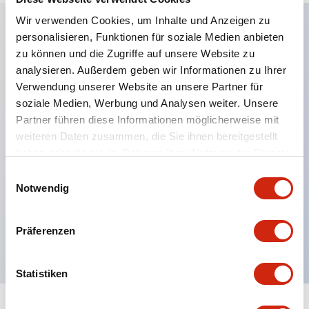
Wir verwenden Cookies, um Inhalte und Anzeigen zu
personalisieren, Funktionen für soziale Medien anbieten
Hauptmerkmale
zu können und die Zugriffe auf unsere Website zu
analysieren. Außerdem geben wir Informationen zu Ihrer
Anwendbar in potenziell explosionsgefährdeten
Verwendung unserer Website an unsere Partner für
soziale Medien, Werbung und Analysen weiter. Unsere
Atmosphären
Partner führen diese Informationen möglicherweise mit
Klasse I, Zone 1 bewertet
weiteren Daten zusammen, die Sie ihnen bereitgestellt
Globale Zulassungen (UL, ATEX, CE)
haben oder die sie im Rahmen Ihrer Nutzung der Dienste
UL Typ 4X bewertet
gesammelt haben.
Einwilligungsauswahl
Notwendig
Bis zu 3 Kontaktblöcke
Wahlschalter erhältlich mit Hebel oder Schlüssel
Präferenzen
Finger-sichere (IP20) Schraubklemmen verfügbar
Statistiken