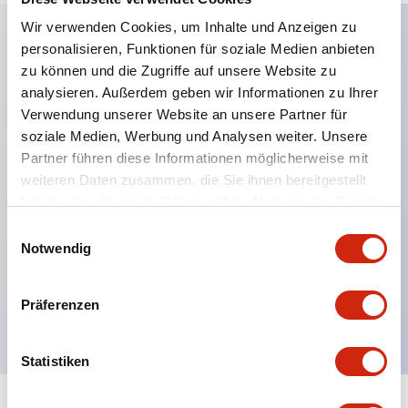
Wir verwenden Cookies, um Inhalte und Anzeigen zu
personalisieren, Funktionen für soziale Medien anbieten
Hauptmerkmale
zu können und die Zugriffe auf unsere Website zu
analysieren. Außerdem geben wir Informationen zu Ihrer
Anwendbar in potenziell explosionsgefährdeten
Verwendung unserer Website an unsere Partner für
soziale Medien, Werbung und Analysen weiter. Unsere
Atmosphären
Partner führen diese Informationen möglicherweise mit
Klasse I, Zone 1 bewertet
weiteren Daten zusammen, die Sie ihnen bereitgestellt
Globale Zulassungen (UL, ATEX, CE)
haben oder die sie im Rahmen Ihrer Nutzung der Dienste
UL Typ 4X bewertet
gesammelt haben.
Einwilligungsauswahl
Notwendig
Bis zu 3 Kontaktblöcke
Wahlschalter erhältlich mit Hebel oder Schlüssel
Präferenzen
Finger-sichere (IP20) Schraubklemmen verfügbar
Statistiken