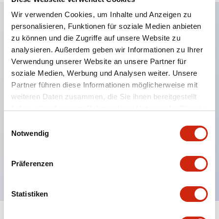
Wir verwenden Cookies, um Inhalte und Anzeigen zu
personalisieren, Funktionen für soziale Medien anbieten
Hauptmerkmale
zu können und die Zugriffe auf unsere Website zu
analysieren. Außerdem geben wir Informationen zu Ihrer
Anwendbar in potenziell explosionsgefährdeten
Verwendung unserer Website an unsere Partner für
soziale Medien, Werbung und Analysen weiter. Unsere
Atmosphären
Partner führen diese Informationen möglicherweise mit
Klasse I, Zone 1 bewertet
weiteren Daten zusammen, die Sie ihnen bereitgestellt
Globale Zulassungen (UL, ATEX, CE)
haben oder die sie im Rahmen Ihrer Nutzung der Dienste
UL Typ 4X bewertet
gesammelt haben.
Einwilligungsauswahl
Notwendig
Bis zu 3 Kontaktblöcke
Wahlschalter erhältlich mit Hebel oder Schlüssel
Präferenzen
Finger-sichere (IP20) Schraubklemmen verfügbar
Statistiken