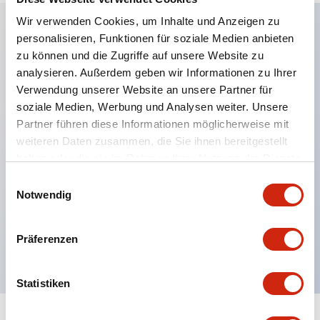
Wir verwenden Cookies, um Inhalte und Anzeigen zu
personalisieren, Funktionen für soziale Medien anbieten
Hauptmerkmale
zu können und die Zugriffe auf unsere Website zu
analysieren. Außerdem geben wir Informationen zu Ihrer
Anwendbar in potenziell explosionsgefährdeten
Verwendung unserer Website an unsere Partner für
soziale Medien, Werbung und Analysen weiter. Unsere
Atmosphären
Partner führen diese Informationen möglicherweise mit
Klasse I, Zone 1 bewertet
weiteren Daten zusammen, die Sie ihnen bereitgestellt
Globale Zulassungen (UL, ATEX, CE)
haben oder die sie im Rahmen Ihrer Nutzung der Dienste
UL Typ 4X bewertet
gesammelt haben.
Einwilligungsauswahl
Notwendig
Bis zu 3 Kontaktblöcke
Wahlschalter erhältlich mit Hebel oder Schlüssel
Präferenzen
Finger-sichere (IP20) Schraubklemmen verfügbar
Statistiken