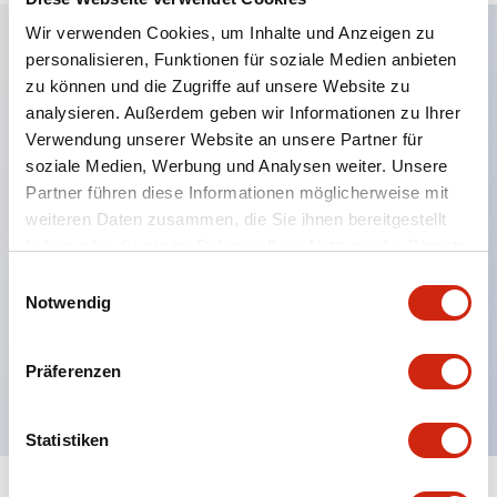
Wir verwenden Cookies, um Inhalte und Anzeigen zu
personalisieren, Funktionen für soziale Medien anbieten
Hauptmerkmale
zu können und die Zugriffe auf unsere Website zu
analysieren. Außerdem geben wir Informationen zu Ihrer
Anwendbar in potenziell explosionsgefährdeten
Verwendung unserer Website an unsere Partner für
soziale Medien, Werbung und Analysen weiter. Unsere
Atmosphären
Partner führen diese Informationen möglicherweise mit
Klasse I, Zone 1 bewertet
weiteren Daten zusammen, die Sie ihnen bereitgestellt
Globale Zulassungen (UL, ATEX, CE)
haben oder die sie im Rahmen Ihrer Nutzung der Dienste
UL Typ 4X bewertet
gesammelt haben.
Einwilligungsauswahl
Notwendig
Bis zu 3 Kontaktblöcke
Wahlschalter erhältlich mit Hebel oder Schlüssel
Präferenzen
Finger-sichere (IP20) Schraubklemmen verfügbar
Statistiken