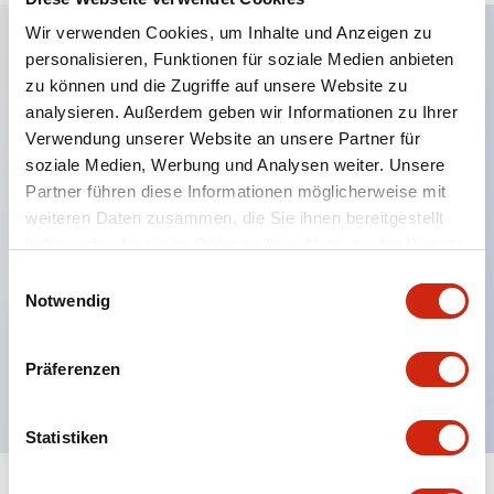
Wir verwenden Cookies, um Inhalte und Anzeigen zu
personalisieren, Funktionen für soziale Medien anbieten
Hauptmerkmale
zu können und die Zugriffe auf unsere Website zu
analysieren. Außerdem geben wir Informationen zu Ihrer
Anwendbar in potenziell explosionsgefährdeten
Verwendung unserer Website an unsere Partner für
soziale Medien, Werbung und Analysen weiter. Unsere
Atmosphären
Partner führen diese Informationen möglicherweise mit
Klasse I, Zone 1 bewertet
weiteren Daten zusammen, die Sie ihnen bereitgestellt
Globale Zulassungen (UL, ATEX, CE)
haben oder die sie im Rahmen Ihrer Nutzung der Dienste
UL Typ 4X bewertet
gesammelt haben.
Einwilligungsauswahl
Notwendig
Bis zu 3 Kontaktblöcke
Wahlschalter erhältlich mit Hebel oder Schlüssel
Präferenzen
Finger-sichere (IP20) Schraubklemmen verfügbar
Statistiken